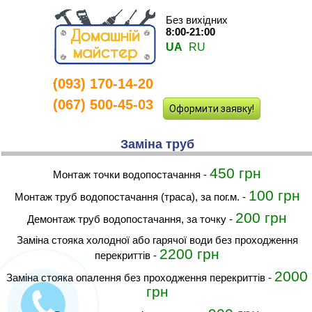
Без вихідних
8:00-21:00
UA
RU
(093) 170-14-20
-
(067) 500-45-03
Оформити заявку!
Заміна труб
450 грн
монтаж точки водопостачання
-
100 грн
монтаж труб водопостачання (траса), за пог.м.
-
200 грн
демонтаж труб водопостачання, за точку
-
заміна стояка холодної або гарячої води без проходження
2200 грн
перекриттів
-
2000
заміна стояка опалення без проходження перекриттів
-
грн