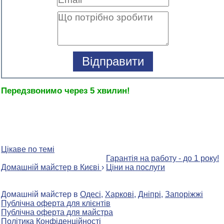
Передзвонимо через 5 хвилин!
Цікаве по темі
Гарантія на работу - до 1 року!
Домашній майстер в Києві
›
Ціни на послуги
Домашній майстер в
Одесі
,
Харкові
,
Дніпрі
,
Запоріжжі
Публічна оферта для клієнтів
Публічна оферта для майстра
Політика Конфіденційності