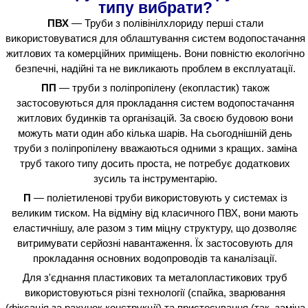
типу
вибрати?
ПВХ
— Труби з полівінілхлориду перші стали
використовуватися для облаштування систем водопостачання
житлових та комерційних приміщень. Вони повністю екологічно
безпечні, надійні та не викликають проблем в експлуатації.
ПП
— труби з поліпропілену (екопластик) також
застосовуються для прокладання систем водопостачання
житлових будинків та організацій. За своєю будовою вони
можуть мати один або кілька шарів. На сьогоднішній день
труби з поліпропілену вважаються одними з кращих. заміна
труб такого типу досить проста, не потребує додаткових
зусиль та інструментарію.
П
— поліетиленові труби використовують у системах із
великим тиском. На відміну від класичного ПВХ, вони мають
еластичнішу, але разом з тим міцну структуру, що дозволяє
витримувати серйозні навантаження. Їх застосовують для
прокладання основних водопроводів та каналізації.
Для з'єднання пластикових та металопластикових труб
використовуються різні технології (спайка, зварювання
(фіксація за рахунок конструкції) та пристосування (так, заміна