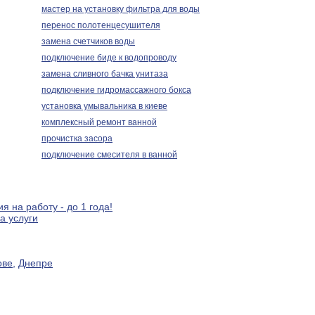
мастер на установку фильтра для воды
перенос полотенцесушителя
замена счетчиков воды
подключение биде к водопроводу
замена сливного бачка унитаза
подключение гидромассажного бокса
установка умывальника в киеве
комплексный ремонт ванной
прочистка засора
подключение смесителя в ванной
я на работу - до 1 года!
а услуги
ове
,
Днепре