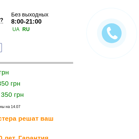
Без выходных
к?
8:00-21:00
UA
RU
грн
350 грн
350 грн
-
ны на 14.07
стера решат ваш
 лет. Гарантия.