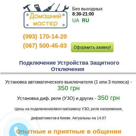
Без выходных
8:30-21:00
UA
RU
(093) 170-14-20
-
(067) 500-45-03
Оформить заявку!
Подключение Устройства Защитного
Отключения
Установка автоматического выключателя (1 или 3 полюса)
-
350 грн
350 грн
Установка диф. реле (УЗО) и других
-
Цены на подключение/монтаж/замену УЗО, реле напряжения,
дифавтоматов в Киеве. Актуальны на 14.07
Опытные и приятные в общении