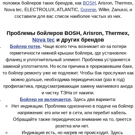
поломок бойлеров таких брендов, как
BOSH
, Arisron, Thermex,
Nova tec, ELECTROLUX, ATLANTIC,
Gorenje
, Willer, Zanussi, и
составили для вас список наиболее частых из них.
Проблемы бойлеров BOSH, Arisron, Thermex,
Nova tec
и других брендов
Бойлер потек
.
Чаще всего течь возникает из-за потери
герметичности нижней крышки бойлера, где установлен
фланец и уплотнительный элемент. Проблема устраняется
заменой уплотнителя. Но если причина в проржавевшем баке,
то бойлер ремонту уже не подлежит. Чтобы бак прослужил как
можно дольше, необходима периодическая (раз в год)
профилактика, предусматривающая замену магниевого анода
и чистку ТЭНа от накипи.
Бойлер не включается
.
Здесь два варианта:
Нет индикации. Проблема однозначно в подаче на бойлер
напряжения: его или нет в сети, или перебит кабель.
Обращайте также периодически внимание на то, греется
розетка или нет.
Индикация есть, но нагрев не происходит. Здесь