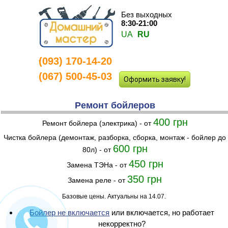
Без выходных
8:30-21:00
UA
RU
(093) 170-14-20
-
(067) 500-45-03
Оформить заявку!
Ремонт бойлеров
400 грн
Ремонт бойлера (электрика) - от
Чистка бойлера (демонтаж, разборка, сборка, монтаж - бойлер до
600 грн
80л) - от
450 грн
Замена ТЭНа - от
350 грн
Замена реле - от
Базовые цены. Актуальны на 14.07.
Бойлер не включается
или включается, но работает
некорректно?