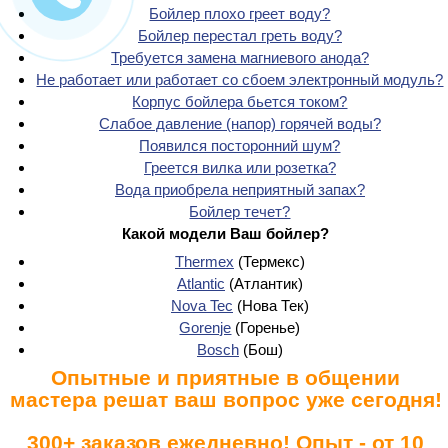
Бойлер плохо греет воду?
Бойлер перестал греть воду?
Требуется замена магниевого анода?
Не работает или работает со сбоем электронный модуль?
Корпус бойлера бьется током?
Слабое давление (напор) горячей воды?
Появился посторонний шум?
Греется вилка или розетка?
Вода приобрела неприятный запах?
Бойлер течет?
Какой
модели
Ваш бойлер?
Thermex
(Термекс)
Atlantic
(Атлантик)
Nova Tec
(Нова Тек)
Gorenje
(Горенье)
Bosch
(Бош)
Опытные и приятные в общении
мастера решат ваш вопрос уже сегодня!
300+ заказов ежедневно! Опыт - от 10