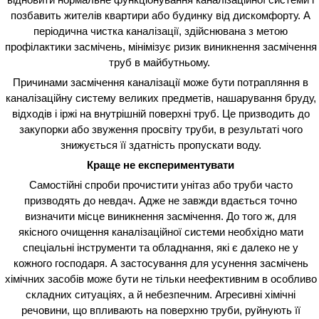
позбавить жителів квартири або будинку від дискомфорту. А
періодична чистка каналізації, здійснювана з метою
профілактики засмічень, мінімізує ризик виникнення засмічення
труб в майбутньому.
Причинами засмічення каналізації може бути потрапляння в
каналізаційну систему великих предметів, нашарування бруду,
відходів і іржі на внутрішній поверхні труб. Це призводить до
закупорки або звуження просвіту труби, в результаті чого
знижується її здатність пропускати воду.
Краще не експериментувати
Самостійні спроби прочистити унітаз або труби часто
призводять до невдач. Адже не завжди вдається точно
визначити місце виникнення засмічення. До того ж, для
якісного очищення каналізаційної системи необхідно мати
спеціальні інструменти та обладнання, які є далеко не у
кожного господаря. А застосування для усунення засмічень
хімічних засобів може бути не тільки неефективним в особливо
складних ситуаціях, а й небезпечним. Агресивні хімічні
речовини, що впливають на поверхню труби, руйнують її