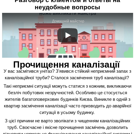
неудобные вопросы
Домашній майстер
Прочищення каналізації
У вас засмітився унітаз? З'явився стійкий неприємний запах з
каналізаційної труби? Сталося засмічення труб каналізації?
Такі неприємні ситуації можуть статися з кожним, викликаючи
безліч побутових незручностей. Особливо це стосується
жителів багатоповерхових будинків Києва. Виникле в одній з
квартир засмічення каналізації часто призводить до аварійної
ситуації в усьому будинку.
З цієї причини не варто зволікати з чищенням каналізаційних
труб. Своєчасне і якісне прочищення засмічень дозволить
відновити нормальне функціонування каналізаційної системи і