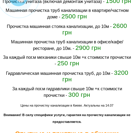
1500 грн
прочистка унитаза (включая демонтаж унитаза)
-
Машинная прочистка труб канализации в квартире/частном
2500 грн
доме
-
2600
прочистка машинная стояка канализации, до 10м
-
грн
Машинная прочистка труб канализации в офисе/кафе/
2900 грн
ресторане, до 10м.
-
за каждый пог.м механики свыше 10м +к стоимости прочистки
250 грн
-
3200
гидравлическая машинная прочистка труб, до 10м
-
грн
за каждый пог.м гидравлики свыше 10м +к стоимости
300 грн
прочистки
-
Цены на прочистку канализации в Киеве. Актуальны на 14.07
Внимание! В силу специфики услуги, гарантия на прочистку канализации не
предоставляется.