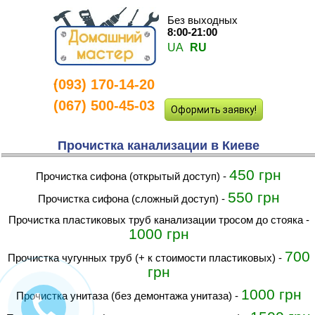
Без выходных
8:00-21:00
UA
RU
(093) 170-14-20
-
(067) 500-45-03
Оформить заявку!
Прочистка канализации в Киеве
450 грн
прочистка сифона (открытый доступ)
-
550 грн
прочистка сифона (сложный доступ)
-
прочистка пластиковых труб канализации тросом до стояка
-
1000 грн
700
прочистка чугунных труб (+ к стоимости пластиковых)
-
грн
1000 грн
прочистка унитаза (без демонтажа унитаза)
-