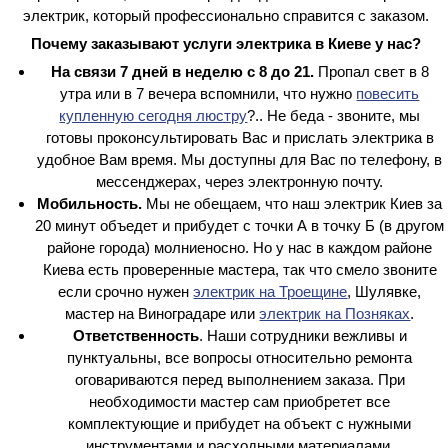
электрик, который профессионально справится с заказом.
Почему заказывают услуги электрика в Киеве у нас?
На связи 7 дней в неделю с 8 до 21.
Пропал свет в 8
утра или в 7 вечера вспомнили, что нужно
повесить
купленную сегодня люстру
?.. Не беда - звоните, мы
готовы проконсультировать Вас и прислать электрика в
удобное Вам время. Мы доступны для Вас по телефону, в
мессенджерах, через электронную почту.
Мобильность.
Мы не обещаем, что наш электрик Киев за
20 минут объедет и прибудет с точки А в точку Б (в другом
районе города) молниеносно. Но у нас в каждом районе
Киева есть проверенные мастера, так что смело звоните
если срочно нужен
электрик на Троещине
, Шулявке,
мастер на Виноградаре или
электрик на Позняках
.
Ответственность
. Наши сотрудники вежливы и
пунктуальны, все вопросы относительно ремонта
оговариваются перед выполнением заказа. При
необходимости мастер сам приобретет все
комплектующие и прибудет на объект с нужными
инструментами и расходными материалами.