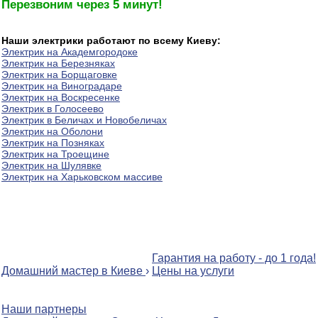
Перезвоним через 5 минут!
Наши электрики работают по всему Киеву:
Электрик на Академгородоке
Электрик на Березняках
Электрик на Борщаговке
Электрик на Виноградаре
Электрик на Воскресенке
Электрик в Голосеево
Электрик в Беличах и Новобеличах
Электрик на Оболони
Электрик на Позняках
Электрик на Троещине
Электрик на Шулявке
Электрик на Харьковском массиве
Гарантия на работу - до 1 года!
Домашний мастер в Киеве
›
Цены на услуги
Наши партнеры