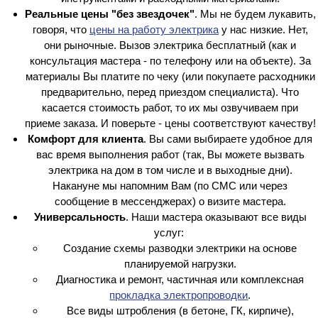
Реальные цены "без звездочек"
. Мы не будем лукавить,
говоря, что
цены на работу электрика
у нас низкие. Нет,
они рыночные. Вызов электрика бесплатный (как и
консультация мастера - по телефону или на объекте). За
материалы Вы платите по чеку (или покупаете расходники
предварительно, перед приездом специалиста). Что
касается стоимость работ, то их мы озвучиваем при
приеме заказа. И поверьте - цены соответствуют качеству!
Комфорт для клиента
. Вы сами выбираете удобное для
вас время выполнения работ (так, Вы можете вызвать
электрика на дом в том числе и в выходные дни).
Накануне мы напомним Вам (по СМС или через
сообщение в мессенджерах) о визите мастера.
Универсальность
. Наши мастера оказывают все виды
услуг:
Создание схемы разводки электрики на основе
планируемой нагрузки.
Диагностика и ремонт, частичная или комплексная
прокладка электропроводки
.
Все виды штробления (в бетоне, ГК, кирпиче),