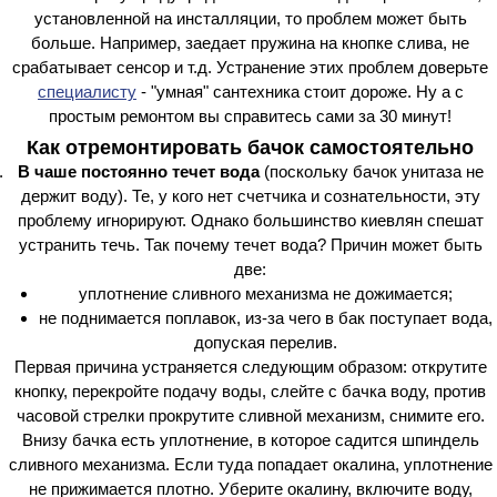
установленной на инсталляции, то проблем может быть
больше. Например, заедает пружина на кнопке слива, не
срабатывает сенсор и т.д. Устранение этих проблем доверьте
специалисту
- "умная" сантехника стоит дороже. Ну а с
простым ремонтом вы справитесь сами за 30 минут!
Как отремонтировать бачок самостоятельно
В чаше постоянно течет вода
(поскольку бачок унитаза не
держит воду). Те, у кого нет счетчика и сознательности, эту
проблему игнорируют. Однако большинство киевлян спешат
устранить течь. Так почему течет вода? Причин может быть
две:
уплотнение сливного механизма не дожимается;
не поднимается поплавок, из-за чего в бак поступает вода,
допуская перелив.
Первая причина устраняется следующим образом: открутите
кнопку, перекройте подачу воды, слейте с бачка воду, против
часовой стрелки прокрутите сливной механизм, снимите его.
Внизу бачка есть уплотнение, в которое садится шпиндель
сливного механизма. Если туда попадает окалина, уплотнение
не прижимается плотно. Уберите окалину, включите воду,