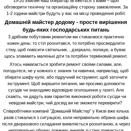
15-20 хвилин наш оператор зв'яжеться з вами – щоб
обговорити технічну та організаційну сторону замовлення. За
1-2 години майстри будуть у вас на місці проведення робіт.
Домашній майстер додому - просте вирішення
будь-яких господарських питань
З дрібним побутовим ремонтом ми стикаємося практично
кожен день: то стіл розхитався, то потрібно просвердлити
стіну, щоб повісити світильник. , дзеркало, полицю, а буває
щось зламають маленькі діти та потрібен терміновий ремонт.
Хтось намагається зробити ремонт своїми силами, але,
погодьтеся, не у кожного є знання та навички, наприклад, щоб
збирати шафу-купе, або підручний інструмент, щоб заточити
інструмент. Щоб вирішити питання, ми просимо допомогти
сусідів чи знаходимо відповідне оголошення у газеті. Але
скажіть, чи дадуть вам гарантію виконаної роботи сусіди чи
невідомі майстри, чий досвід ви не зможете перевірити?
Співробітники компанії "Домашній Майстер" у Києві вже кілька
разів стикалися з ситуацією, коли неправильно зібрана шафа
після дворазового складання виявляється розхитаною, а через
неправильно обрану довжину анкерів зі стіни зривається