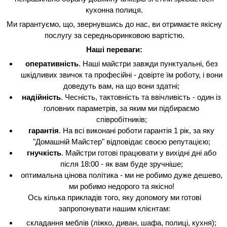
кухонна полиця.
Ми гарантуємо, що, звернувшись до нас, ви отримаєте якісну
послугу за середньоринковою вартістю.
Наші переваги:
оперативність
. Наші майстри завжди пунктуальні, без
шкідливих звичок та професійні - довірте їм роботу, і вони
доведуть вам, на що вони здатні;
надійність
. Чесність, тактовність та ввічливість - один із
головних параметрів, за яким ми підбираємо
співробітників;
гарантія
. На всі виконані роботи гарантія 1 рік, за яку
"Домашній Майстер" відповідає своєю репутацією;
гнучкість
. Майстри готові працювати у вихідні дні або
після 18:00 - як вам буде зручніше;
оптимальна цінова політика - ми не робимо дуже дешево,
ми робимо недорого та якісно!
Ось кілька прикладів того, яку допомогу ми готові
запропонувати нашим клієнтам:
складання меблів (ліжко, диван, шафа, полиці, кухня);