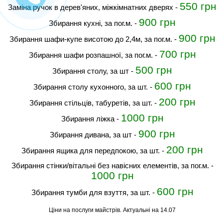
550 грн
Заміна ручок в дерев'яних, міжкімнатних дверях
-
900 грн
Збирання кухні, за пог.м.
-
900 грн
Збирання шафи-купе висотою до 2,4м, за пог.м.
-
700 грн
Збирання шафи розпашної, за пог.м.
-
500 грн
Збирання столу, за шт
-
600 грн
Збирання столу кухонного, за шт.
-
200 грн
Збирання стільців, табуретів, за шт.
-
1000 грн
Збирання ліжка
-
900 грн
Збирання дивана, за шт
-
200 грн
Збирання ящика для передпокою, за шт.
-
Збирання стінки/вітальні без навісних елементів, за пог.м.
-
1000 грн
600 грн
Збирання тумби для взуття, за шт.
-
Ціни на послуги майстрів. Актуальні на 14.07