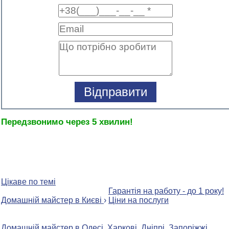
Передзвонимо через 5 хвилин!
Цікаве по темі
Гарантія на работу - до 1 року!
Домашній майстер в Києві
›
Ціни на послуги
Домашній майстер в
Одесі
,
Харкові
,
Дніпрі
,
Запоріжжі