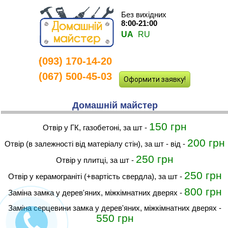
Без вихідних
8:00-21:00
UA
RU
(093) 170-14-20
-
(067) 500-45-03
Оформити заявку!
Домашній майстер
150 грн
отвір у ГК, газобетоні, за шт
-
200 грн
Отвір (в залежності від матеріалу стін), за шт - від
-
250 грн
отвір у плитці, за шт
-
250 грн
отвір у керамограніті (+вартість свердла), за шт
-
800 грн
Заміна замка у дерев'яних, міжкімнатних дверях
-
Заміна серцевини замка у дерев'яних, міжкімнатних дверях
-
550 грн