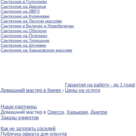
Сантехник в Голосеево
Сантехник на Дарнице
Сантехник на ДВРЗ
Сантехник на Куреневке
Сантехник на Лесном массиве
Сантехник в Беличах и Новобеличах
Сантехник на Оболони
Сантехник на Позняках
Сантехник на Троещине
Сантехник на Шулявке
Сантехник на Харьковском массиве
Гарантия на работу - до 1 года!
Домашний мастер в Киеве
›
Цены на услуги
Наши партнеры
Домашний мастер в
Одессе
,
Харькове
,
Днепре
Заказы клиентов
Как не затопить соседей
Публічна оферта для клієнтів