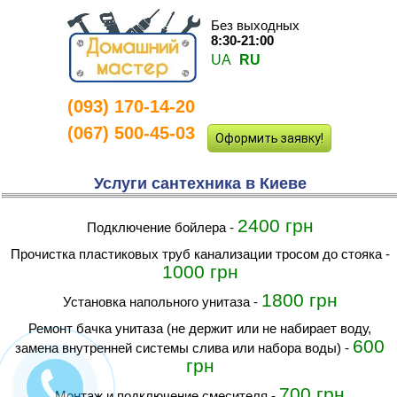
Без выходных
8:30-21:00
UA
RU
(093) 170-14-20
(067) 500-45-03
Оформить заявку!
Услуги сантехника в Киеве
2400 грн
Подключение бойлера
-
прочистка пластиковых труб канализации тросом до стояка
-
1000 грн
1800 грн
Установка напольного унитаза
-
Ремонт бачка унитаза (не держит или не набирает воду,
600
замена внутренней системы слива или набора воды)
-
грн
700 грн
монтаж и подключение смесителя
-