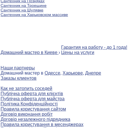
Сантехник на Позняках
Сантехник на Троещине
Сантехник на Шулявке
Сантехник на Харьковском массиве
Гарантия на работу - до 1 года!
Домашний мастер в Киеве
›
Цены на услуги
Наши партнеры
Домашний мастер в
Одессе
,
Харькове
,
Днепре
Заказы клиентов
Как не затопить соседей
Публічна оферта для клієнтів
Публічна оферта для майстра
Політика Конфіденційності
Правила користування сайтом
Договір виконання робіт
Договір незалежного підрядника
Правила користування в месенджерах