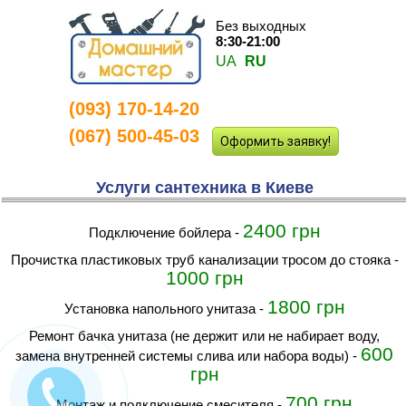
Без выходных
8:30-21:00
UA
RU
(093) 170-14-20
(067) 500-45-03
Оформить заявку!
Услуги сантехника в Киеве
2400 грн
Подключение бойлера
-
прочистка пластиковых труб канализации тросом до стояка
-
1000 грн
1800 грн
Установка напольного унитаза
-
Ремонт бачка унитаза (не держит или не набирает воду,
600
замена внутренней системы слива или набора воды)
-
грн
700 грн
монтаж и подключение смесителя
-