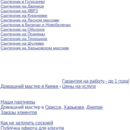
Сантехник в Голосеево
Сантехник на Дарнице
Сантехник на ДВРЗ
Сантехник на Куреневке
Сантехник на Лесном массиве
Сантехник в Беличах и Новобеличах
Сантехник на Оболони
Сантехник на Позняках
Сантехник на Троещине
Сантехник на Шулявке
Сантехник на Харьковском массиве
Гарантия на работу - до 1 года!
Домашний мастер в Киеве
›
Цены на услуги
Наши партнеры
Домашний мастер в
Одессе
,
Харькове
,
Днепре
Заказы клиентов
Как не затопить соседей
Публічна оферта для клієнтів