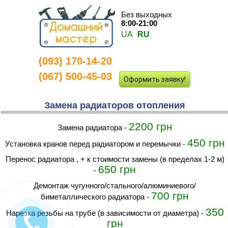
Без выходных
8:00-21:00
UA
RU
(093) 170-14-20
-
(067) 500-45-03
Оформить заявку!
Замена радиаторов отопления
2200 грн
Замена радиатора
-
450 грн
установка кранов перед радиатором и перемычки
-
перенос радиатора , + к стоимости замены (в пределах 1-2 м)
650 грн
-
демонтаж чугунного/стального/алюминиевого/
700 грн
биметаллического радиатора
-
350
Нарезка резьбы на трубе (в зависимости от диаметра)
-
грн