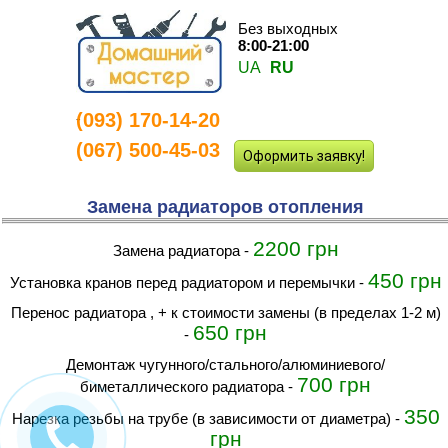
Без выходных
8:00-21:00
UA
RU
(093) 170-14-20
-
(067) 500-45-03
Оформить заявку!
Замена радиаторов отопления
2200 грн
Замена радиатора
-
450 грн
установка кранов перед радиатором и перемычки
-
перенос радиатора , + к стоимости замены (в пределах 1-2 м)
650 грн
-
демонтаж чугунного/стального/алюминиевого/
700 грн
биметаллического радиатора
-
350
Нарезка резьбы на трубе (в зависимости от диаметра)
-
грн