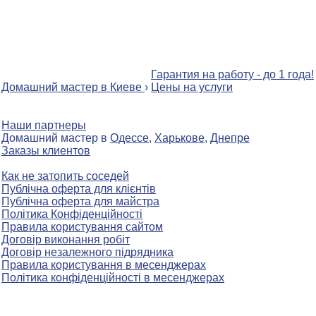
Гарантия на работу - до 1 года!
Домашний мастер в Киеве
›
Цены на услуги
Наши партнеры
Домашний мастер в
Одессе
,
Харькове
,
Днепре
Заказы клиентов
Как не затопить соседей
Публічна оферта для клієнтів
Публічна оферта для майстра
Політика Конфіденційності
Правила користування сайтом
Договір виконання робіт
Договір незалежного підрядника
Правила користування в месенджерах
Політика конфіденційності в месенджерах