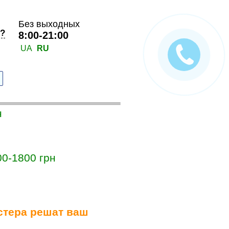
Без выходных
к?
8:00-21:00
UA
RU
н
00-1800 грн
стера решат ваш