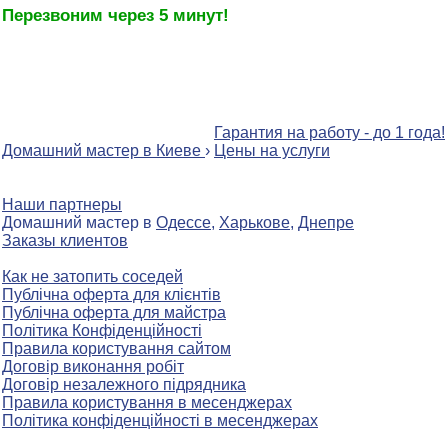
Перезвоним через 5 минут!
Гарантия на работу - до 1 года!
Домашний мастер в Киеве
›
Цены на услуги
Наши партнеры
Домашний мастер в
Одессе
,
Харькове
,
Днепре
Заказы клиентов
Как не затопить соседей
Публічна оферта для клієнтів
Публічна оферта для майстра
Політика Конфіденційності
Правила користування сайтом
Договір виконання робіт
Договір незалежного підрядника
Правила користування в месенджерах
Політика конфіденційності в месенджерах