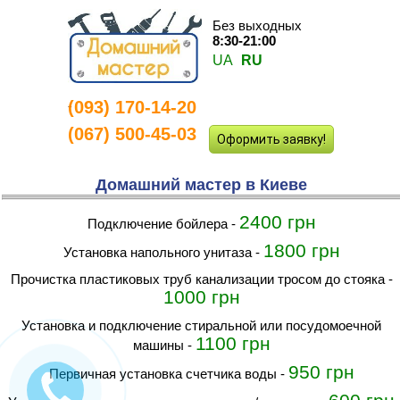
Без выходных
8:30-21:00
UA
RU
(093) 170-14-20
-
(067) 500-45-03
Оформить заявку!
Домашний мастер в Киеве
2400 грн
Подключение бойлера
-
1800 грн
Установка напольного унитаза
-
прочистка пластиковых труб канализации тросом до стояка
-
1000 грн
установка и подключение стиральной или посудомоечной
1100 грн
машины
-
950 грн
первичная установка счетчика воды
-