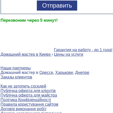
Перезвоним через 5 минут!
Гарантия на работу - до 1 года!
Домашний мастер в Киеве
›
Цены на услуги
Наши партнеры
Домашний мастер в
Одессе
,
Харькове
,
Днепре
Заказы клиентов
Как не затопить соседей
Публічна оферта для клієнтів
Публічна оферта для майстра
Політика Конфіденційності
Правила користування сайтом
Договір виконання робіт